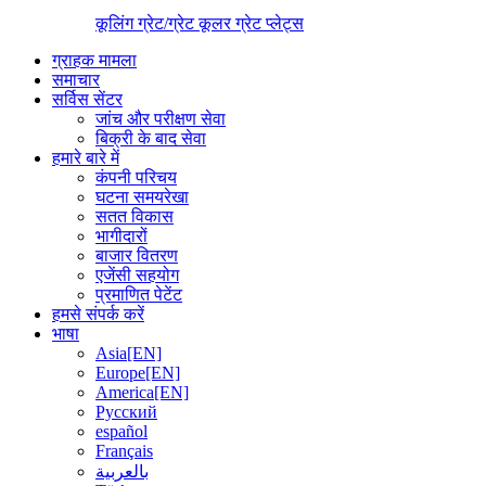
कूलिंग ग्रेट/ग्रेट कूलर ग्रेट प्लेट्स
ग्राहक मामला
समाचार
सर्विस सेंटर
जांच और परीक्षण सेवा
बिक्री के बाद सेवा
हमारे बारे में
कंपनी परिचय
घटना समयरेखा
सतत विकास
भागीदारों
बाजार वितरण
एजेंसी सहयोग
प्रमाणित पेटेंट
हमसे संपर्क करें
भाषा
Asia[EN]
Europe[EN]
America[EN]
Русский
español
Français
بالعربية